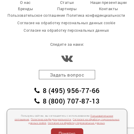
О нас
Статьи
Наши презентации
Бренды
Партнеры
Контакты
Пользовательское соглашение
Политика конфиденциальности
Согласие на обработку персональных данных cookie
Согласие на обработку персональных данных
Следите за нами:
Задать вопрос
8 (495) 956-77-66
8 (800) 707-87-13
заказать обратный звонок
Пользуясь сайтом, вы соглашаетесь с использованием
Пользовательское
пл. Победы, дом 2, корпус 2
соглашение
,
Политика конфиденциальности
,
Согласие на обработку персональных
данных cookie
,
Согласие на обработку персональных данных
.
Для спецификаций и предложений:
info@mebelclub.ru
Понятно