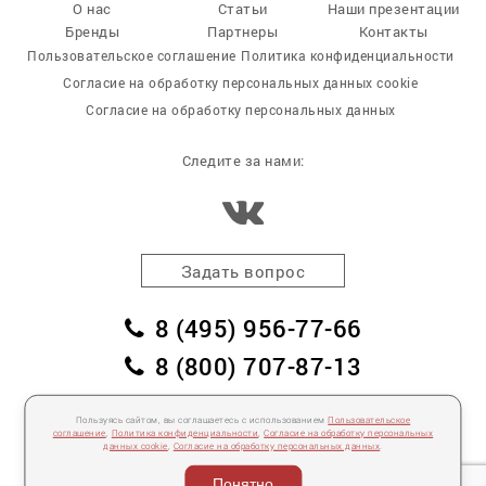
О нас
Статьи
Наши презентации
Бренды
Партнеры
Контакты
Пользовательское соглашение
Политика конфиденциальности
Согласие на обработку персональных данных cookie
Согласие на обработку персональных данных
Следите за нами:
Задать вопрос
8 (495) 956-77-66
8 (800) 707-87-13
заказать обратный звонок
Пользуясь сайтом, вы соглашаетесь с использованием
Пользовательское
пл. Победы, дом 2, корпус 2
соглашение
,
Политика конфиденциальности
,
Согласие на обработку персональных
данных cookie
,
Согласие на обработку персональных данных
.
Для спецификаций и предложений:
info@mebelclub.ru
Понятно