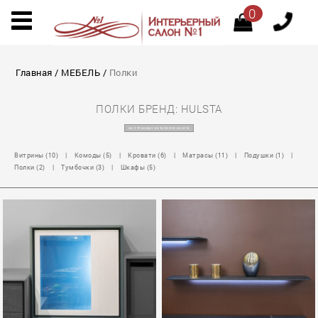
0
Главная
/
МЕБЕЛЬ
/
Полки
ПОЛКИ БРЕНД: HULSTA
НА СТРАНИЦУ КАТАЛОГОВ HULSTA
Витрины (10)
|
Комоды (5)
|
Кровати (6)
|
Матрасы (11)
|
Подушки (1)
|
Полки (2)
|
Тумбочки (3)
|
Шкафы (5)