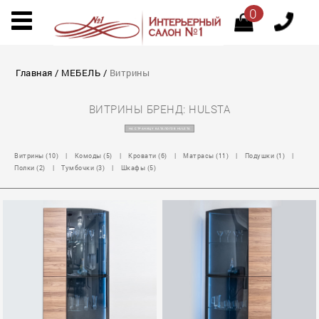
0
Главная
/
МЕБЕЛЬ
/
Витрины
ВИТРИНЫ БРЕНД: HULSTA
НА СТРАНИЦУ КАТАЛОГОВ HULSTA
Витрины (10)
|
Комоды (5)
|
Кровати (6)
|
Матрасы (11)
|
Подушки (1)
|
Полки (2)
|
Тумбочки (3)
|
Шкафы (5)