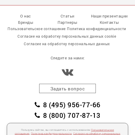
О нас
Статьи
Наши презентации
Бренды
Партнеры
Контакты
Пользовательское соглашение
Политика конфиденциальности
Согласие на обработку персональных данных cookie
Согласие на обработку персональных данных
Следите за нами:
Задать вопрос
8 (495) 956-77-66
8 (800) 707-87-13
заказать обратный звонок
Пользуясь сайтом, вы соглашаетесь с использованием
Пользовательское
пл. Победы, дом 2, корпус 2
соглашение
,
Политика конфиденциальности
,
Согласие на обработку персональных