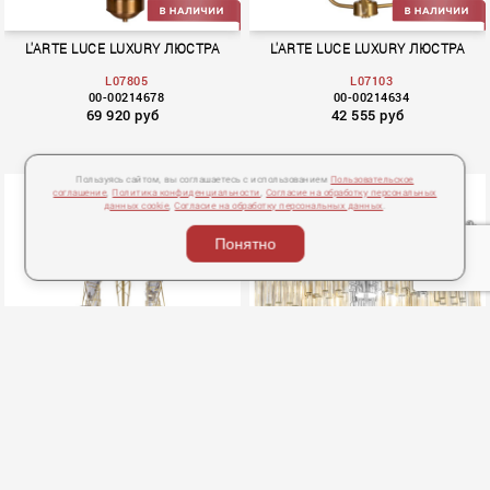
L'ARTE LUCE LUXURY ЛЮСТРА
L'ARTE LUCE LUXURY ЛЮСТРА
L07805
L07103
00-00214678
00-00214634
69 920 руб
42 555 руб
Пользуясь сайтом, вы соглашаетесь с использованием
Пользовательское
соглашение
,
Политика конфиденциальности
,
Согласие на обработку персональных
данных cookie
,
Согласие на обработку персональных данных
.
Понятно
Carezza
Orta
L'Arte Luce Luxury ЛЮСТРА
L'Arte Luce Luxury ЛЮСТРА
L29312.86
L25916.98
00-00241967
00-00240361