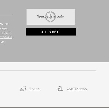
альных
ение
,
огласие
х cookie
,
ных
ТКАНИ
САНТЕХНИКА