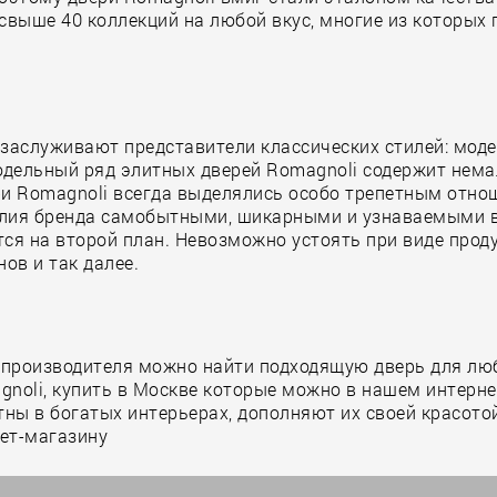
выше 40 коллекций на любой вкус, многие из которых 
заслуживают представители классических стилей: модер
модельный ряд элитных дверей Romagnoli содержит нем
ри Romagnoli всегда выделялись особо трепетным отноше
ия бренда самобытными, шикарными и узнаваемыми во 
тся на второй план. Невозможно устоять при виде прод
ов и так далее.
 производителя можно найти подходящую дверь для люб
noli, купить в Москве которые можно в нашем интернет
ны в богатых интерьерах, дополняют их своей красотой
нет-магазину