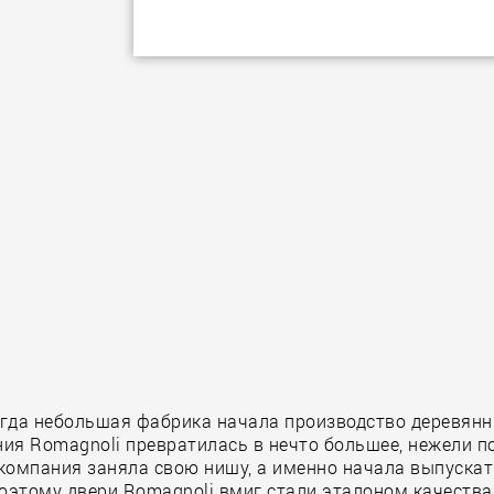
когда небольшая фабрика начала производство деревян
ия Romagnoli превратилась в нечто большее, нежели по
т компания заняла свою нишу, а именно начала выпускат
поэтому двери Romagnoli вмиг стали эталоном качеств