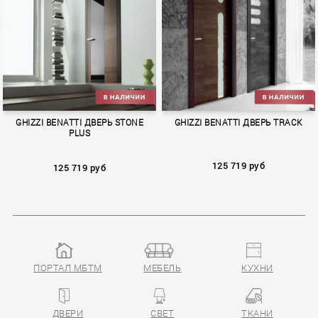
RIO
STONE
GHIZZI BENATTI ДВЕРЬ STONE
GHIZZI BENATTI ДВЕРЬ TRACK
PLUS
125 719 руб
125 719 руб
ПОРТАЛ МБТМ
МЕБЕЛЬ
КУХНИ
STONE PLUS
TRACK
ДВЕРИ
СВЕТ
ТКАНИ