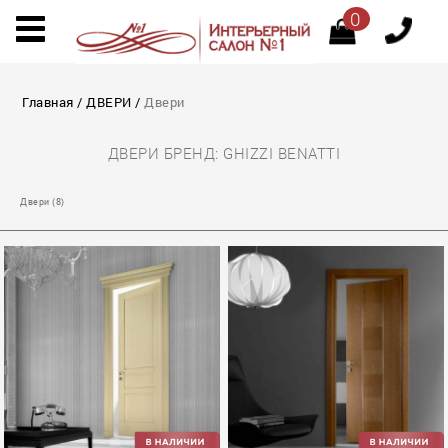
0
Главная
/
ДВЕРИ
/
Двеpи
ДВЕPИ БРЕНД: GHIZZI BENATTI
Двеpи (8)