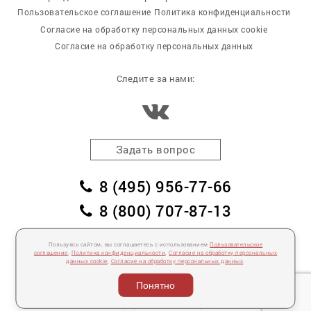
Пользовательское соглашение
Политика конфиденциальности
Согласие на обработку персональных данных cookie
Согласие на обработку персональных данных
Следите за нами:
Задать вопрос
8 (495) 956-77-66
8 (800) 707-87-13
заказать обратный звонок
Пользуясь сайтом, вы соглашаетесь с использованием
Пользовательское
соглашение
,
Политика конфиденциальности
,
Согласие на обработку персональных
пл. Победы, дом 2, корпус 2
данных cookie
,
Согласие на обработку персональных данных
.
Для спецификаций и предложений:
info@mebelclub.ru
Понятно
Выставленные на данном сайте предложения публичной офертой не являются.
Количество товара ограничено.
© 2007—
2026 «Интерьерный салон №1» Все права защищены