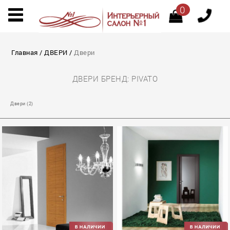
0
Главная
/
ДВЕРИ
/
Двеpи
ДВЕPИ БРЕНД: PIVATO
Двеpи (2)