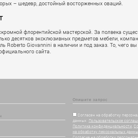
оторых – шедевр, достойный восторженных оваций.
т
 скромной флорентийской мастерской. За полвека суще
олько десятков эксклюзивных предметов мебели, компа
 Roberto Giovannini в наличии и под заказ. То, чего в
 официального сайта.
Согласен на обработку персон
данных:
Пользовательское соглаш
Политика конфиденциальности
,
С
на обработку персональных данны
Согласие на обработку персональ