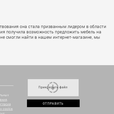
ствования она стала призванным лидером в области
ния получила возможность предложить мебель на
ы не смогли найти в нашем интернет-магазине, мы
альных
ение
,
огласие
х cookie
,
ных