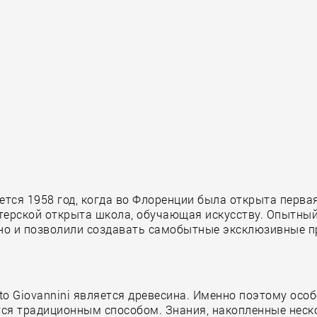
ается 1958 год, когда во Флоренции была открыта перв
астерской открыта школа, обучающая искусству. Опытны
но и позволили создавать самобытные эксклюзивные п
to Giovannini является древесина. Именно поэтому ос
ается традиционным способом. Знания, накопленные не