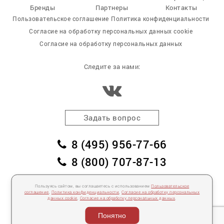
Бренды
Партнеры
Контакты
Пользовательское соглашение
Политика конфиденциальности
Согласие на обработку персональных данных cookie
Согласие на обработку персональных данных
Следите за нами:
Задать вопрос
8 (495) 956-77-66
8 (800) 707-87-13
заказать обратный звонок
Пользуясь сайтом, вы соглашаетесь с использованием
Пользовательское
соглашение
,
Политика конфиденциальности
,
Согласие на обработку персональных
пл. Победы, дом 2, корпус 2
данных cookie
,
Согласие на обработку персональных данных
.
Для спецификаций и предложений:
info@mebelclub.ru
Понятно
Выставленные на данном сайте предложения публичной офертой не являются.