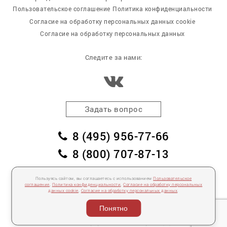
Пользовательское соглашение
Политика конфиденциальности
Согласие на обработку персональных данных cookie
Согласие на обработку персональных данных
Следите за нами:
Задать вопрос
8 (495) 956-77-66
8 (800) 707-87-13
заказать обратный звонок
Пользуясь сайтом, вы соглашаетесь с использованием
Пользовательское
соглашение
,
Политика конфиденциальности
,
Согласие на обработку персональных
пл. Победы, дом 2, корпус 2
данных cookie
,
Согласие на обработку персональных данных
.
Для спецификаций и предложений:
info@mebelclub.ru
Понятно
Выставленные на данном сайте предложения публичной офертой не являются.
Количество товара ограничено.
© 2007—
2026 «Интерьерный салон №1» Все права защищены