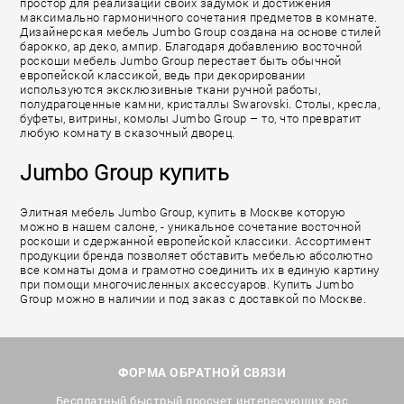
простор для реализации своих задумок и достижения
максимально гармоничного сочетания предметов в комнате.
Дизайнерская мебель Jumbo Group создана на основе стилей
барокко, ар деко, ампир. Благодаря добавлению восточной
роскоши мебель Jumbo Group перестает быть обычной
европейской классикой, ведь при декорировании
используются эксклюзивные ткани ручной работы,
полудрагоценные камни, кристаллы Swarovski. Столы, кресла,
буфеты, витрины, комолы Jumbo Group – то, что превратит
любую комнату в сказочный дворец.
Jumbo Group купить
Элитная мебель Jumbo Group, купить в Москве которую
можно в нашем салоне, - уникальное сочетание восточной
роскоши и сдержанной европейской классики. Ассортимент
продукции бренда позволяет обставить мебелью абсолютно
все комнаты дома и грамотно соединить их в единую картину
при помощи многочисленных аксессуаров. Купить Jumbo
Group можно в наличии и под заказ с доставкой по Москве.
ФОРМА ОБРАТНОЙ СВЯЗИ
Бесплатный быстрый просчет интересующих вас