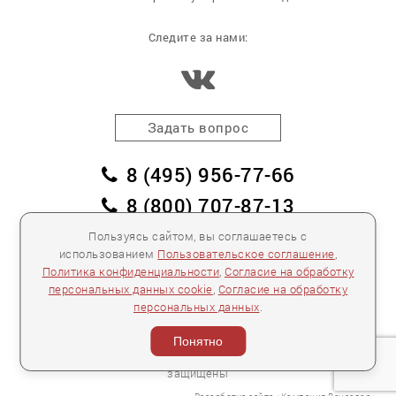
Следите за нами:
Задать вопрос
8 (495) 956-77-66
8 (800) 707-87-13
заказать обратный звонок
Пользуясь сайтом, вы соглашаетесь с
использованием
Пользовательское соглашение
,
пл. Победы, дом 2, корпус 2
Политика конфиденциальности
,
Согласие на обработку
персональных данных cookie
,
Согласие на обработку
Для спецификаций и предложений:
info@mebelclub.ru
персональных данных
.
Выставленные на данном сайте предложения
публичной офертой не являются.
Понятно
Количество товара ограничено.
© 2007—
2026 «Интерьерный салон №1» Все права
защищены