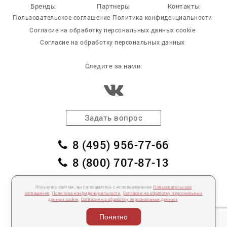
Бренды
Партнеры
Контакты
Пользовательское соглашение
Политика конфиденциальности
Согласие на обработку персональных данных cookie
Согласие на обработку персональных данных
Следите за нами:
Задать вопрос
8 (495) 956-77-66
8 (800) 707-87-13
заказать обратный звонок
Пользуясь сайтом, вы соглашаетесь с использованием
Пользовательское
соглашение
,
Политика конфиденциальности
,
Согласие на обработку персональных
пл. Победы, дом 2, корпус 2
данных cookie
,
Согласие на обработку персональных данных
.
Для спецификаций и предложений:
info@mebelclub.ru
Понятно
Выставленные на данном сайте предложения публичной офертой не являются.