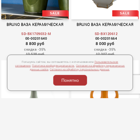
BRUNO ВАЗА КЕРАМИЧЕСКАЯ
BRUNO ВАЗА КЕРАМИЧЕСКАЯ
SD-BX1709032-M
SD-BX120612
00-00201640
00-00201664
8 800 руб
8 000 руб
скидка -35%
скидка -35%
13 538 руб
12 307 руб
Пользуясь сайтом, вы соглашаетесь с использованием
Пользовательское
соглашение
,
Политика конфиденциальности
,
Согласие на обработку персональных
данных cookie
,
Согласие на обработку персональных данных
.
Понятно
BRUNO ВАЗА ФАРФОРОВАЯ
BRUNO ВАЗА ФАРФОРОВАЯ