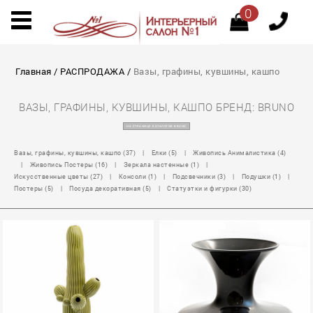
0
Главная
/
РАСПРОДАЖА
/
Вазы, графины, кувшины, кашпо
ВАЗЫ, ГРАФИНЫ, КУВШИНЫ, КАШПО БРЕНД: BRUNO
НА СТРАНИЦУ КАТАЛОГОВ BRUNO
Вазы, графины, кувшины, кашпо (37)
|
Елки (5)
|
Живопись Анималистика (4)
|
Живопись Постеры (16)
|
Зеркала настенные (1)
|
Искусственные цветы (27)
|
Консоли (1)
|
Подсвечники (3)
|
Подушки (1)
|
Постеры (5)
|
Посуда декоративная (5)
|
Статуэтки и фигурки (30)