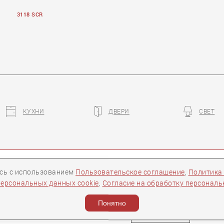
3118 SCR
КУХНИ
ДВЕРИ
СВЕТ
TE GIORNO
ры
Контакты
Следите за нами:
есь с использованием
Пользовательское соглашение
,
Политика
персональных данных cookie
,
Согласие на обработку персонал
ости
Понятно
Задать вопрос