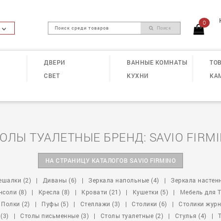
0
Поиск
ДВЕРИ
ВАННЫЕ КОМНАТЫ
ТОВ
СВЕТ
КУХНИ
КА
ОЛЫ ТУАЛЕТНЫЕ БРЕНД: SAVIO FIRM
НА СТРАНИЦУ КАТАЛОГОВ SAVIO FIRMINO
ешалки (2)
|
Диваны (6)
|
Зеркала напольные (4)
|
Зеркала настенн
нсоли (8)
|
Кресла (8)
|
Кровати (21)
|
Кушетки (5)
|
Мебель для Тв
Полки (2)
|
Пуфы (5)
|
Стеллажи (3)
|
Столики (6)
|
Столики журн
(3)
|
Столы письменные (3)
|
Столы туалетные (2)
|
Стулья (4)
|