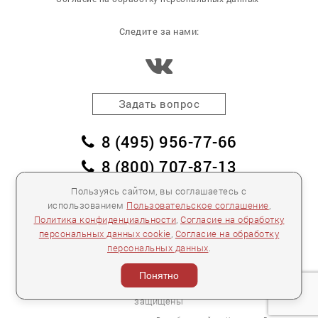
Следите за нами:
Задать вопрос
8 (495) 956-77-66
8 (800) 707-87-13
заказать обратный звонок
Пользуясь сайтом, вы соглашаетесь с
использованием
Пользовательское соглашение
,
пл. Победы, дом 2, корпус 2
Политика конфиденциальности
,
Согласие на обработку
персональных данных cookie
,
Согласие на обработку
Для спецификаций и предложений:
info@mebelclub.ru
персональных данных
.
Выставленные на данном сайте предложения
публичной офертой не являются.
Понятно
Количество товара ограничено.
© 2007—
2026 «Интерьерный салон №1» Все права
защищены