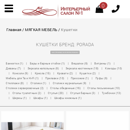
0
Главная
/
МЯГКАЯ МЕБЕЛЬ
/
Кушетки
КУШЕТКИ БРЕНД: PORADA
НА СТРАНИЦУ КАТАЛОГОВ PORADA
Банкетки (1)
|
Бары и барные стойки (1)
|
Вешалки (6)
|
Витрины (1)
|
Диваны (7)
|
Зеркала напольные (6)
|
Зеркала настенные (18)
|
Комоды (10)
|
Консоли (9)
|
Кресла (15)
|
Кровати (2)
|
Кушетки (2)
|
Мебель для Тв и Hi-Fi (1)
|
Прилавки (10)
|
Прихожие (1)
|
Пуфы (6)
|
Стеллажи (8)
|
Столики (1)
|
Столики журнальные (9)
|
Столики сервировочные (2)
|
Столы обеденные (16)
|
Столы письменные (10)
|
Столы туалетные (2)
|
Стулья (20)
|
Стулья барные (3)
|
Тумбочки (13)
|
Ширмы (1)
|
Шкафы (1)
|
Шкафы книжные (1)