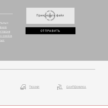
альных
ение
,
огласие
х cookie
,
ных
ТКАНИ
САНТЕХНИКА