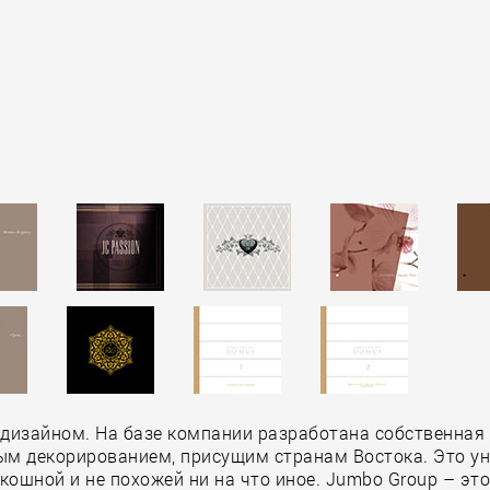
дизайном. На базе компании разработана собственная 
м декорированием, присущим странам Востока. Это ун
ошной и не похожей ни на что иное. Jumbo Group – это