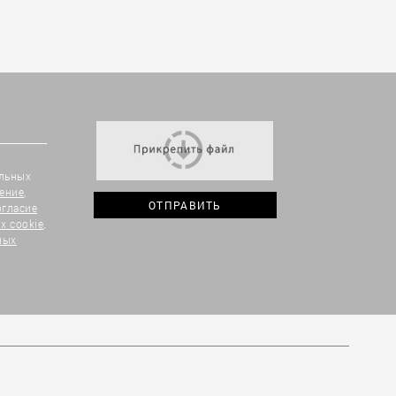
альных
ение
,
огласие
х cookie
,
ных