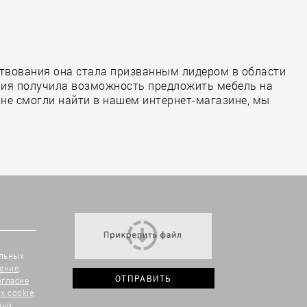
ствования она стала призванным лидером в области
ния получила возможность предложить мебель на
ы не смогли найти в нашем интернет-магазине, мы
альных
ение
,
огласие
х cookie
,
ных