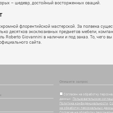
оторых – шедевр, достойный восторженных оваций.
т
 скромной флорентийской мастерской. За полвека суще
олько десятков эксклюзивных предметов мебели, компа
 Roberto Giovannini в наличии и под заказ. То, чего в
 официального сайта.
Согласен на обработку персон
данных:
Пользовательское соглаш
Политика конфиденциальности
,
С
на обработку персональных данны
Согласие на обработку персональ