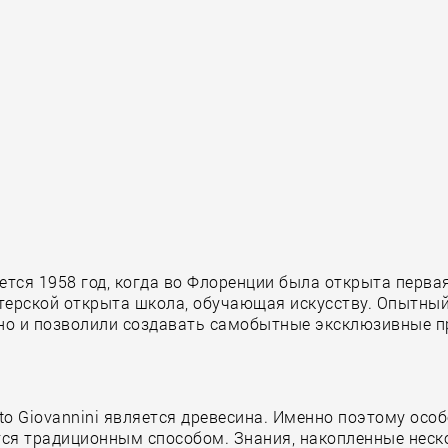
ается 1958 год, когда во Флоренции была открыта перв
астерской открыта школа, обучающая искусству. Опытны
но и позволили создавать самобытные эксклюзивные п
to Giovannini является древесина. Именно поэтому ос
ается традиционным способом. Знания, накопленные не