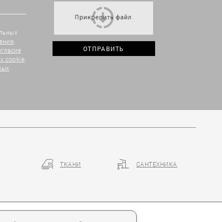
альных
ение
,
огласие
х cookie
,
ных
ТКАНИ
САНТЕХНИКА