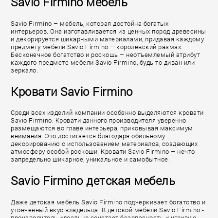
Savio Firmino мебель
Savio Firmino – мебель, которая достойна богатых
интерьеров. Она изготавливается из ценных пород древесины
и декорируется шикарными материалами, придавая каждому
предмету мебели Savio Firmino – королевский размах.
Бесконечное богатство и роскошь – неотъемлемый атрибут
каждого предмете мебели Savio Firmino, будь то диван или
зеркало.
Кровати Savio Firmino
Среди всех изделий компании особенно выделяются кровати
Savio Firmino. Кровати данного производителя уверенно
размещаются во главе интерьера, приковывая максимум
внимания. Это достигается благодаря обильному
декорированию с использованием материалов, создающих
атмосферу особой роскоши. Кровати Savio Firmino – нечто
запредельно шикарное, уникальное и самобытное.
Savio Firmino детская мебель
Даже детская мебель Savio Firmino подчеркивает богатство и
утонченный вкус владельца. В детской мебели Savio Firmino -
производитель идеально сочетает безопасность и игривую