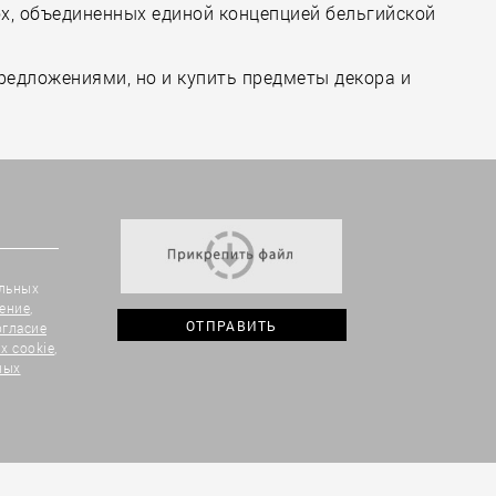
ох, объединенных единой концепцией бельгийской
редложениями, но и купить предметы декора и
альных
ение
,
огласие
х cookie
,
ных