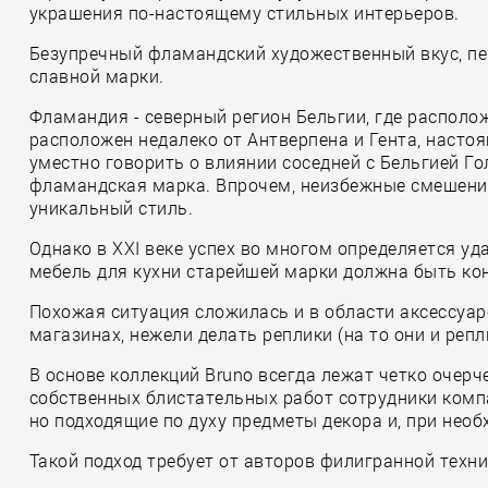
украшения по-настоящему стильных интерьеров.
Безупречный фламандский художественный вкус, пе
славной марки.
Фламандия - северный регион Бельгии, где располо
расположен недалеко от Антверпена и Гента, наст
уместно говорить о влиянии соседней с Бельгией Го
фламандская марка. Впрочем, неизбежные смешения
уникальный стиль.
Однако в XXI веке успех во многом определяется у
мебель для кухни старейшей марки должна быть кон
Похожая ситуация сложилась и в области аксессуар
магазинах, нежели делать реплики (на то они и реп
В основе коллекций Bruno всегда лежат четко оче
собственных блистательных работ сотрудники комп
но подходящие по духу предметы декора и, при необ
Такой подход требует от авторов филигранной техн